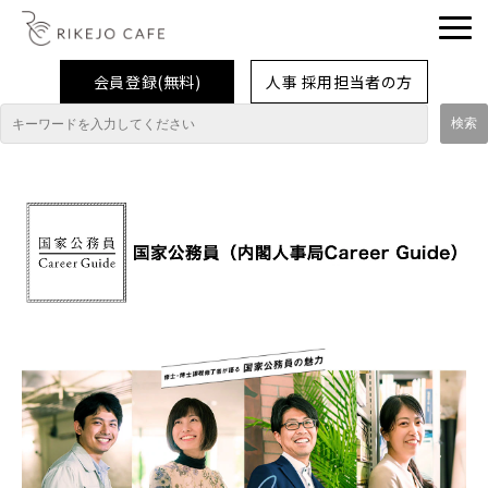
会員登録(無料)
人事 採用担当者の方
理系女子応援企業・団体
イベント
企業取材レポート
就活情報
大学生活
コラム・特集
インターンシップ体験談