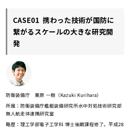
CASE01 携わった技術が国防に
繋がるスケールの⼤きな研究開
発
防衛装備庁 栗原 ⼀樹（Kazuki Kurihara）
所属：防衛装備庁艦艇装備研究所⽔中対処技術研究部
無⼈航⾛体連携研究室
略歴：理⼯学部電⼦⼯学科 博⼠後期課程修了。平成28