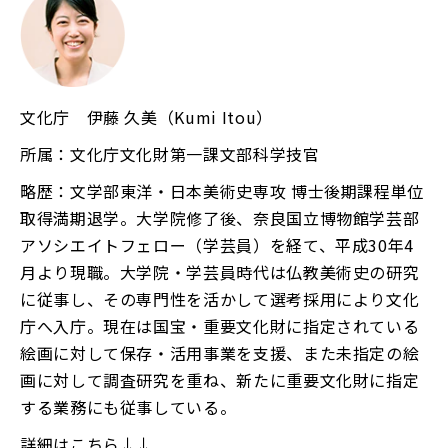
文化庁 伊藤 久美（Kumi Itou）
所属：文化庁文化財第一課文部科学技官
略歴：文学部東洋・日本美術史専攻 博士後期課程単位
取得満期退学。大学院修了後、奈良国立博物館学芸部
アソシエイトフェロー（学芸員）を経て、平成30年4
月より現職。大学院・学芸員時代は仏教美術史の研究
に従事し、その専門性を活かして選考採用により文化
庁へ入庁。現在は国宝・重要文化財に指定されている
絵画に対して保存・活用事業を支援、また未指定の絵
画に対して調査研究を重ね、新たに重要文化財に指定
する業務にも従事している。
詳細はこちら↓↓