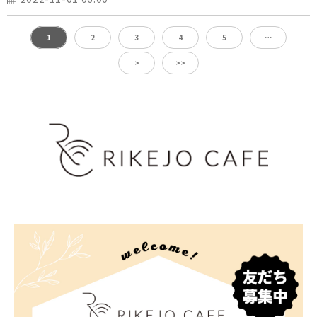
1
2
3
4
5
…
>
>>