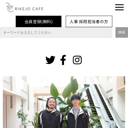
会員登録(無料)
人事 採用担当者の方
理系女子応援企業・団体
イベント
インスタグ
ラム
企業取材レポート
就活情報
大学生活
コラム・特集
インターンシップ体験談