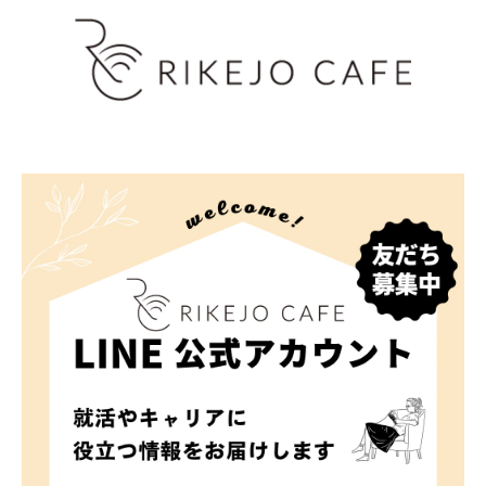
せ等に対する回答。
各企業から委託を受けた各企業個別の就職情報のご
案内。
登録時および退会時に同意していただいた方につい
ては、就職活動や社会人の準備、キャリアアップ、
社会人生活に役立つ情報や各種の学校情報、各種ア
ンケート調査等について、郵送やE-mail、電話など
を通じてご案内。
■ 個人情報提供の任意性と提供しなかった場合に
生じる結果について
本サービス利用目的の達成に必要な個人情報を会員
登録時に提供して頂きますが、提供は任意です。但
し、各サービスの実施において、それぞれ必要とな
る項目を入力いただかない場合は、本サービスの利
用企業へのエントリーおよびセミナーへの申込みな
ど各々のサービスを受けられないことがあります。