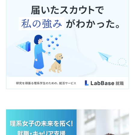
公衆衛生の向上又は児童の健全な育成の推進のため
に特に必要がある場合であって、利用者本人の同意
を得ることが困難である場合。
国の機関もしくは地方公共団体又はその委託を受け
た者が法令の定める事務を遂行することに対して協
力する必要がある場合であって、利用者本人の同意
を得ることにより当該事務の遂行に支障を及ぼすお
それがある場合。
裁判所、検察庁、警察、弁護士会、消費者センター
又はこれらに準じた権限を有する機関から、個人情
報についての開示を求められた場合。
利用者本人から明示的に第三者への開示又は提供を
求められた場合。
法令により開示又は提供が許容されている場合。
■ 第三者の範囲
以下の場合に個人情報の提供を受ける者は、第三者
に該当しないこととします。