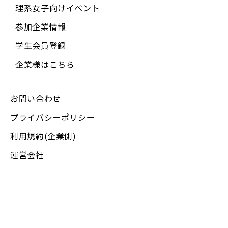
本サービスからリンクされる外部サイトにおいて、
理系女子向けイベント
利用者から個人情報が提供され、又それが利用され
参加企業情報
た場合。
学生会員登録
利用者本人以外が利用者個人を識別できる情報（会
員ID・パスワード等）を入手した場合。
企業様はこちら
■ 外部委託について
当社は個人情報の取り扱いの全部又は一部を外部に
お問い合わせ
委託する場合があります。委託を行う場合には、充
分な個人情報保護水準を確保していることを条件と
プライバシーポリシー
して委託先を選定し、個人情報保護に関する契約を
利用規約(企業側)
結んだ上で行います。又、当該委託先における管理
運営会社
については必要かつ適切な監督を行います。
■ 統計処理されたデータの利用
当社は提供された個人情報をもとに、個人を特定で
きないように加工した統計データを作成することが
あります。個人を特定できない統計データについて