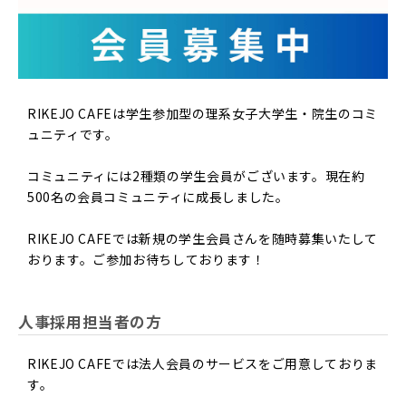
個人情報の取扱について
RIKEJO CAFE（以下「当社」といいます）は、ご利
用になる方（以下「利用者」といいます）のプライ
RIKEJO CAFEは学生参加型の理系女子大学生・院生のコミ
バシーを尊重し、利用者の個人情報（以下の定義に
ュニティです。
従います）の管理に細心の注意を払い、これを適正
に取り扱います。
コミュニティには2種類の学生会員がございます。現在約
500名の会員コミュニティに成長しました。
■ 個人情報の定義
RIKEJO CAFEでは新規の学生会員さんを随時募集いたして
個人情報とは、利用者個人に関する情報であって、
おります。ご参加お待ちしております！
当該情報に含まれる氏名、住所、電話番号、メール
アドレス、学校名その他の記述等により利用者個人
を識別することができるものをいいます。また、そ
人事採用担当者の方
の情報のみでは識別できない場合でも、他の情報と
容易に照合することができ、それにより結果的に利
RIKEJO CAFEでは法人会員のサービスをご用意しておりま
す。
用者個人を識別することができるものも個人情報に