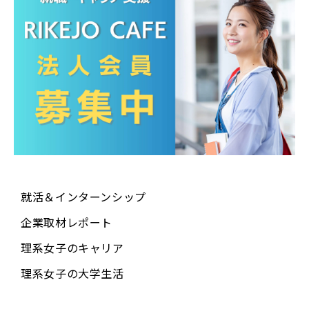
当社が利用目的の達成に必要な範囲内において個人
情報の取り扱いの全部又は一部を委託する場合。な
お、委託先における個人情報の取り扱いについては
当社が責任を負います。
当社の合併その他の事由による事業の承継に伴って
個人情報が提供される場合。
■ 第三者提供に関する免責事項
以下の場合は、第三者による個人情報の取得に関
し、当社は何らの責任を負いません。
就活＆インターンシップ
企業取材レポート
利用者自らが本サービスの機能又は別の手段を用い
て特定の企業に個人情報を明らかにする場合。
理系女子のキャリア
利用者の活動情報又はその他の利用者が本サービス
理系女子の大学生活
に入力した情報により、期せずして本人が特定でき
てしまった場合。