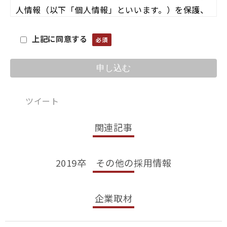
人情報（以下「個人情報」といいます。）を保護、
管理することを当社の事業活動を行う上で最重要な
事項と位置付けており、以下のとおり個人情報保護
上記に同意する
方針を定め、個人情報保護体制の維持・向上させる
よう努めております。
個人情報の取扱いに関する基本原則
ツイート
■ 周知徹底
関連記事
当社は、この方針を一般に公表するとともに、当社
の業務の従業者、その他関係者に周知徹底させて実
行し、維持・改善します。
2019卒 その他の採用情報
■ 適正な取得
企業取材
個人情報はその利用目的をできる限り特定し、原則
として本人の同意を得た上で、適法かつ公正な方法