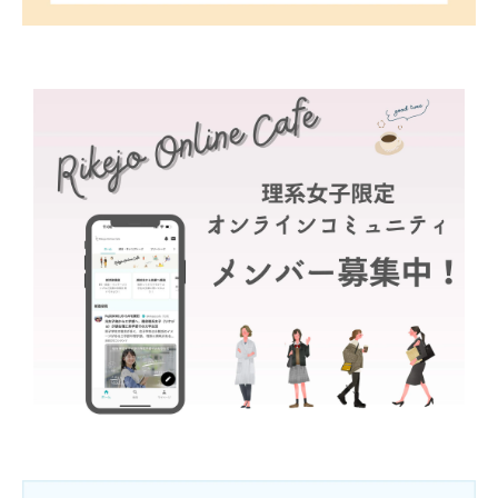
■ 個人情報の変更等
利用者は会員登録した個人情報をいつでも確認・変
更・追加・削除することができます。
■ 個人情報の第三者への提供
利用者の個人情報について、利用者本人の同意を得
ずに企業等の第三者に提供致しません。提供先・提
供情報内容を特定した上で、利用者の同意を得た場
合に限り提供します。但し法令により開示又は提供
が許容されている場合は、利用者の個人情報を提供
することがあります。
利用者が第三者に不利益を及ぼすと判断した場合。
人の生命、身体又は財産の保護のために必要がある
場合であって、本人の同意を得ることが困難である
場合。