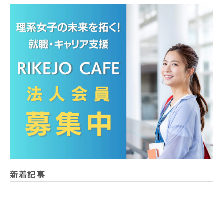
含まれます。
■ 個人情報の利用目的
個人情報の利用目的は以下の通りです。当社は必要
な範囲内で個人情報を取得し、利用目的を超えて利
用することはありません。
本サービスおける会員登録者の個人認証及び会員へ
の各種サービスの提供。
利用者の承諾に基づく、本サービス利用企業等への
個人情報開示。
当社からのお知らせ、ニュース、アンケート（一部
広告を含む）の配信、記事作成等における取材対象
新着記事
者の募集及び連絡。
アンケート、キャンペーン、モニター等への応募、
プレゼント発送等。
本サービスのサービスに関するご意見、お問い合わ