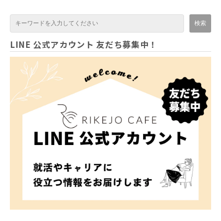
で取得します。
■ 目的外利用の禁止
個人情報は、予め特定された利用目的の達成に必要
LINE 公式アカウント 友だち募集中！
な範囲を超えて利用しないこととし、そのために必
要な措置を講じます。
■ 第三者提供
個人情報は、法令に基づく場合を除き、本人の同意
なく第三者へ提供しません。
■ 安全性の確保
個人情報の管理にあたっては、漏えい、滅失または
き損の防止などの安全管理のために、適切な予防お
よび是正措置を講じるように努めます。
■ 透明性の確保