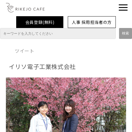
会員登録(無料)
人事 採用担当者の方
理系女子応援企業・団体
ツイート
イベント
イリソ電子工業株式会社
企業取材レポート
就活情報
大学生活
コラム・特集
インターンシップ体験談