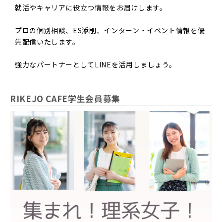
個人情報の取得・利用・提供の各場面において、そ
就活やキャリアに役立つ情報をお届けします。
の情報を提供した本人が適切に関与できるように努
プロの個別相談、ES添削、インターン・イベント情報を優
め、可能な限り正確かつ最新の内容に保つよう努力
先配信いたします。
します。
強力なパートナーとしてLINEを活用しましょう。
■ 苦情・相談への対応
個人情報に関する苦情および相談に対応する窓口を
RIKEJO CAFE学生会員募集
設けて、誠実かつ迅速な対応を行います。
■ 法令遵守
個人情報保護に関する法令などを遵守し、また個人
情報保護に関する社内規程を定め、確実に運用され
るように継続的な見直しを行います。
2015年９月1日制定
お問合せ先：RIKEJO CAFE運営事務局
info@higherly.jp