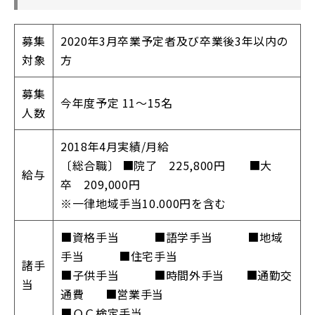
募集
2020年3月卒業予定者及び卒業後3年以内の
対象
方
募集
今年度予定 11～15名
人数
2018年4月実績/月給
〔総合職〕 ■院了 225,800円 ■大
給与
卒 209,000円
※一律地域手当10.000円を含む
■資格手当 ■語学手当 ■地域
手当 ■住宅手当
諸手
■子供手当 ■時間外手当 ■通勤交
当
通費 ■営業手当
■ＱＣ検定手当