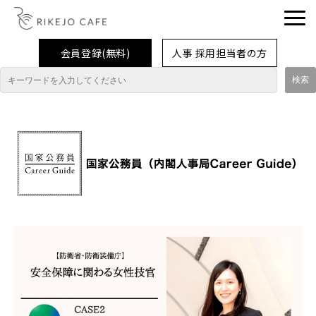
会員登録(無料)
人事 採用担当者の方
理系女子応援企業・団体
イベント
企業取材レポート
就活情報
大学生活
コラム・特集
インターンシップ体験談