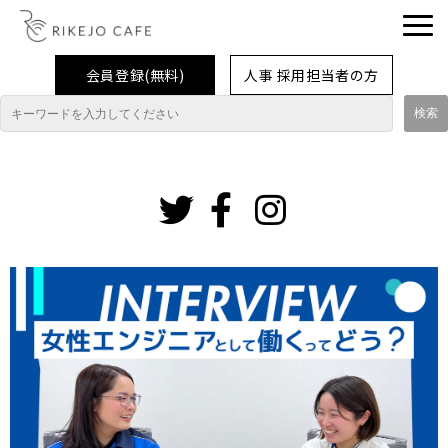
会員登録(無料)
人事 採用担当者の方
理系女子応援企業・団体
イベント
インスタグ
ラム
企業取材レポート
就活情報
大学生活
コラム・特集
インターンシップ体験談