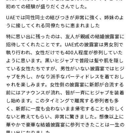
初めての経験が盛りだくさんでした。
UAEでは同性同士の結びつきが非常に強く、姉妹のよ
うに接してくれる同僚たちに恵まれました
特に思い出に残ったのは、友人が親戚の結婚披露宴に
招待してくれたことです。UAE式の披露宴は男女別で
執り行われ、女性だけでも400人程度が参列していた
ように思います。黒いヒジャブで普段は髪や肌を隠し
ている女性たちですが、男性がいない披露宴ではヒジ
ャブを外し、かなり派手なパーティドレスを着ておし
ゃれを楽しみます。女性側の披露宴に新郎が合流する
前にはアナウンスが流れ、皆が一斉にヒジャブを装着
し始めます。このタイミングで離席する参列者も多
く、新郎に一度も会わないまま帰宅することも珍しく
ないと教えてもらい、非常に驚きました。想像以上に
華やかで豪華な結婚披露宴に参列できたことは一生の
思い出になりました。