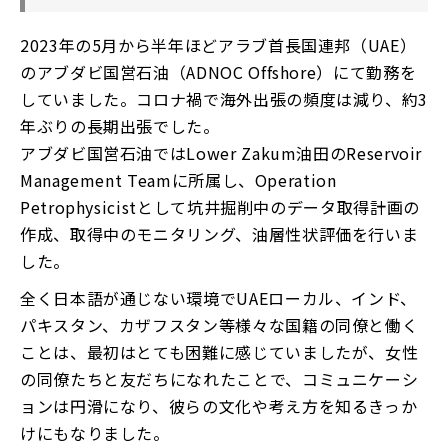
2023年の5月から半年ほどアラブ首長国連邦（UAE）
のアブダビ国営石油（ADNOC Offshore）にて勤務を
していました。コロナ禍で海外出張の頻度は減り、約3
年ぶりの長期出張でした。
アブダビ国営石油ではLower Zakum油田のReservoir
Management Teamに所属し、Operation
Petrophysicistとして坑井掘削中のデータ取得計画の
作成、取得中のモニタリング、油層性状評価を行いま
した。
全く日本語が通じない環境でUAEローカル、インド、
パキスタン、カザフスタン等様々な国籍の同僚と働く
ことは、最初はとても困難に感じていましたが、女性
の同僚たちと友だちになれたことで、コミュニケーシ
ョンは円滑になり、彼らの文化や考え方を知るきっか
けにもなりました。