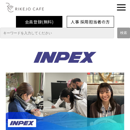
会員登録(無料)
人事 採用担当者の方
理系女子応援企業・団体
イベント
企業取材レポート
就活情報
大学生活
コラム・特集
インターンシップ体験談