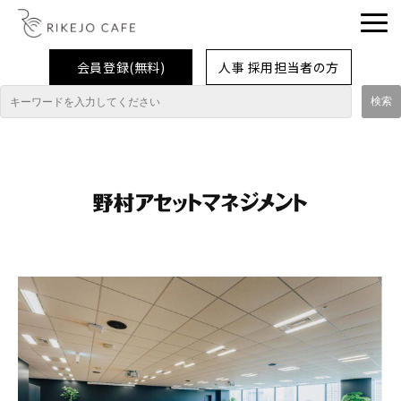
会員登録(無料)
人事 採用担当者の方
理系女子応援企業・団体
イベント
企業取材レポート
就活情報
大学生活
コラム・特集
インターンシップ体験談