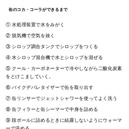
缶のコカ・コーラができるまで
①
水処理装置で水をみがく
②
脱気機で空気を抜く
③
シロップ調合タンクでシロップをつくる
④
水シロップ混合機で水とシロップを混ぜる
⑤
クール・カーボネーターで冷やしながら二酸化炭素
をとけこましていく。
⑥
バイクデパレタイザーで缶を取り出す
⑦
缶リンサーでジェットシャワーを使ってよく洗う
⑧
缶フィラーと缶シーマーで中身を詰める
⑨
段ボールに詰めるときに結露しないようにウォーマ
ーで温める