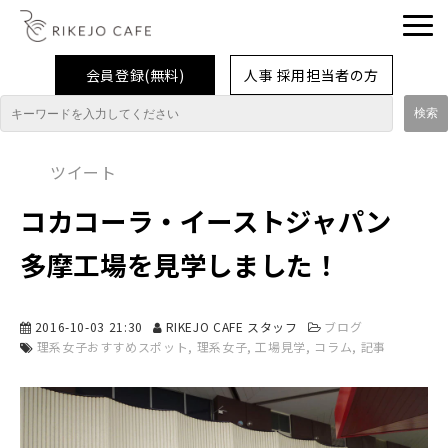
会員登録(無料)
人事 採用担当者の方
理系女子応援企業・団体
ツイート
イベント
コカコーラ・イーストジャパン
企業取材レポート
多摩工場を見学しました！
就活情報
大学生活
2016-10-03 21:30
RIKEJO CAFE スタッフ
ブログ
理系女子おすすめスポット
理系女子
工場見学
コラム
記事
コラム・特集
インターンシップ体験談