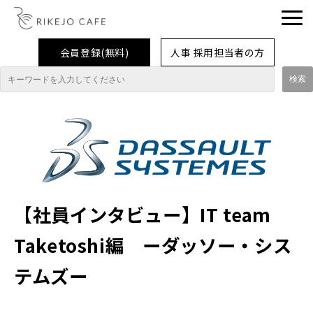
会員登録(無料)
人事 採用担当者の方
理系女子応援企業・団体
イベント
企業取材レポート
就活情報
【社員インタビュー】IT team
大学生活
Taketoshi編 ーダッソー・シス
コラム・特集
テムズー
インターンシップ体験談