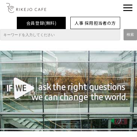
会員登録(無料)
人事 採用担当者の方
理系女子応援企業・団体
イベント
企業取材レポート
就活情報
大学生活
コラム・特集
インターンシップ体験談