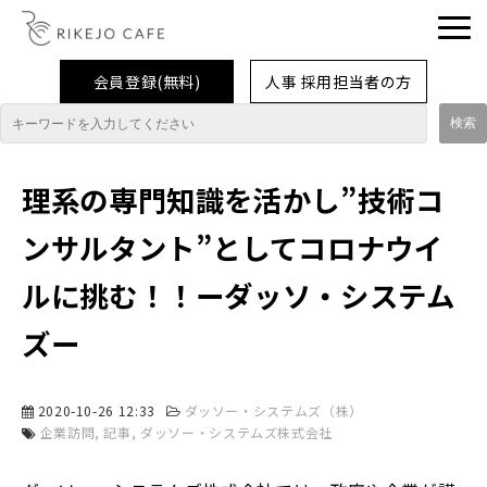
会員登録(無料)
人事 採用担当者の方
理系女子応援企業・団体
理系の専門知識を活かし”技術コ
イベント
ンサルタント”としてコロナウイ
企業取材レポート
ルに挑む！！ーダッソ・システム
就活情報
ズー
大学生活
コラム・特集
2020-10-26 12:33
ダッソー・システムズ（株）
企業訪問
記事
ダッソー・システムズ株式会社
インターンシップ体験談