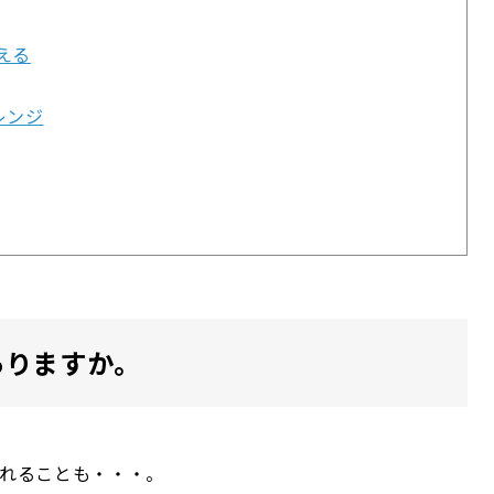
える
レンジ
ありますか。
れることも・・・。