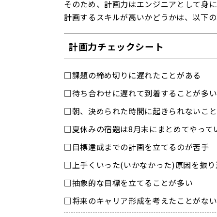
そのため、計画力はエンジニアとして身に
計画するスキルが高いかどうかは、以下の
計画力チェックシート
□課題の締め切りに遅れたことがある
□待ち合わせに遅れて到着することが多
□朝、決められた時間に起きられないこ
□夏休みの宿題は8月末にまとめてやって
□目標達成までの計画を立てるのが苦手
□上手くいった(いかなかった)原因を振
□抽象的な目標を立てることが多い
□将来のキャリア形成を考えたことがな