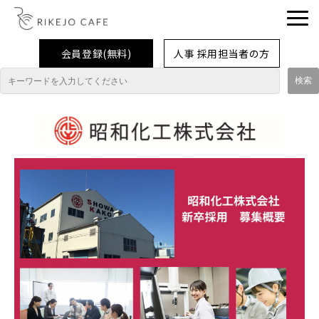
会員登録(無料)
人事 採用担当者の方
理系女子応援企業・団体
イベント
企業取材レポート
就活情報
大学生活
コラム・特集
インターンシップ体験談