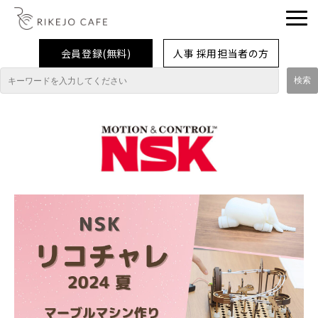
会員登録(無料)
人事 採用担当者の方
理系女子応援企業・団体
イベント
企業取材レポート
就活情報
大学生活
コラム・特集
インターンシップ体験談