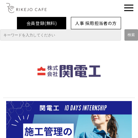
会員登録(無料)
人事 採用担当者の方
理系女子応援企業・団体
イベント
企業取材レポート
就活情報
大学生活
コラム・特集
インターンシップ体験談