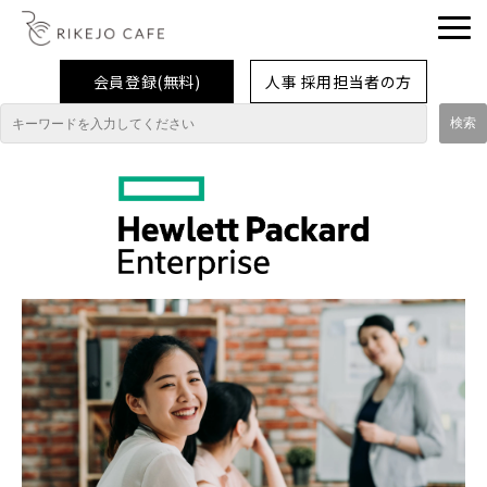
会員登録(無料)
人事 採用担当者の方
理系女子応援企業・団体
イベント
企業取材レポート
就活情報
大学生活
コラム・特集
インターンシップ体験談