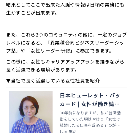
結果としてここで出来た人脈や情報は日頃の業務にも
生かすことが出来ます。
また、これら2つのコミュニティの他に、一定のジョブ
レベルになると、「異業種合同ビジネスリーダーシッ
プ塾」や「女性リーダー研修」に参加できます。
この様に、女性もキャリアアッププランを描きながら
長く活躍できる環境があります。
▼当社で長く活躍している女性社員を紹介
日本ヒューレット・パッ
カード | 女性が働き続け
るのは当たり前継続して
30年前になりますが、私が就職活
動をしていた頃はやはり「女性は
「成長」し続けられる | t
結婚したら仕事を辞める」のが当
ype就活
たり前の時代でした。ただ、私自
type就活