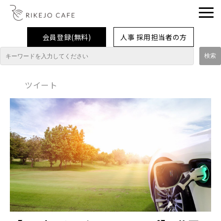
会員登録(無料)
人事 採用担当者の方
理系女子応援企業・団体
ツイート
イベント
企業取材レポート
就活情報
大学生活
コラム・特集
インターンシップ体験談