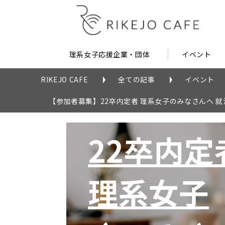
理系女子応援企業・団体
イベント
RIKEJO CAFE
全ての記事
イベント
【参加者募集】22卒内定者 理系女子のみなさんへ 就