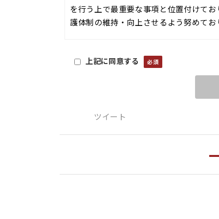
を行う上で最重要な事項と位置付けてお
護体制の維持・向上させるよう努めてお
個人情報の取扱いに関する基本原則
上記に同意する
■ 周知徹底
当社は、この方針を一般に公表するとと
せて実行し、維持・改善します。
ツイート
■ 適正な取得
個人情報はその利用目的をできる限り特
な方法で取得します。
■ 目的外利用の禁止
個人情報は、予め特定された利用目的の
めに必要な措置を講じます。