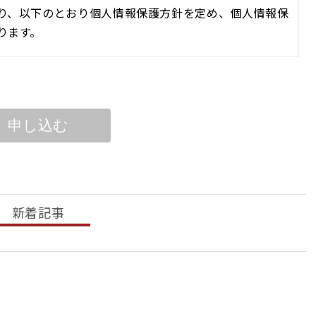
り、以下のとおり個人情報保護方針を定め、個人情報保
ります。
もに、当社の業務の従業者、その他関係者に周知徹底さ
定し、原則として本人の同意を得た上で、適法かつ公正
新着記事
達成に必要な範囲を超えて利用しないこととし、そのた