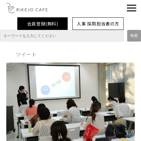
会員登録(無料)
人事 採用担当者の方
理系女子応援企業・団体
ツイート
イベント
企業取材レポート
就活情報
大学生活
コラム・特集
インターンシップ体験談