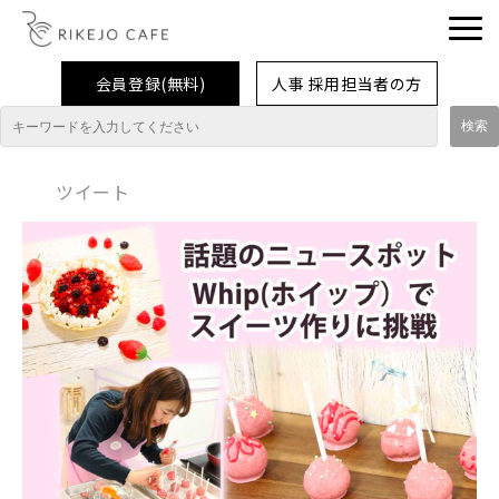
会員登録(無料)
人事 採用担当者の方
理系女子応援企業・団体
ツイート
イベント
企業取材レポート
就活情報
大学生活
コラム・特集
インターンシップ体験談