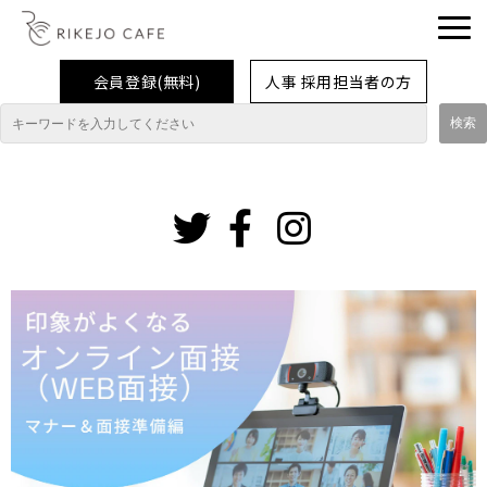
会員登録(無料)
人事 採用担当者の方
理系女子応援企業・団体
イベント
インスタグ
ラム
企業取材レポート
就活情報
大学生活
コラム・特集
インターンシップ体験談