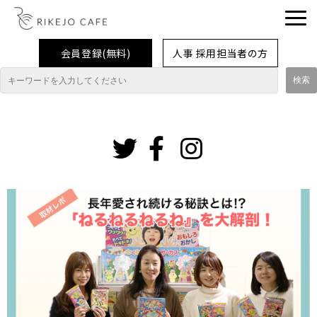
会員登録(無料)
人事 採用担当者の方
理系女子応援企業・団体
イベント
インスタグ
ラム
企業取材レポート
就活情報
大学生活
コラム・特集
インターンシップ体験談