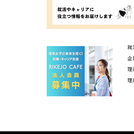
就
企
理
理