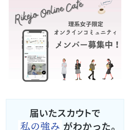
利用者本人以外が利用者個人を識別できる情報（会員ID・
パスワード等）を入手した場合。
■ 外部委託について
当社は個人情報の取り扱いの全部又は一部を外部に委託す
る場合があります。委託を行う場合には、充分な個人情報
保護水準を確保していることを条件として委託先を選定
し、個人情報保護に関する契約を結んだ上で行います。
又、当該委託先における管理については必要かつ適切な監
督を行います。
■ 統計処理されたデータの利用
当社は提供された個人情報をもとに、個人を特定できない
ように加工した統計データを作成することがあります。個
人を特定できない統計データについては、当社は何ら制約
なく利用することができるものとします。なお、この場合
の著作権は当社に帰属するものとします。
■ 本人確認について
当社は、個人情報の開示・訂正・削除もしくは利用停止の