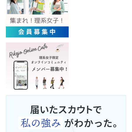
■ 適正な取得
個人情報はその利用目的をできる限り特定し、原則として
本人の同意を得た上で、適法かつ公正な方法で取得しま
す。
■ 目的外利用の禁止
個人情報は、予め特定された利用目的の達成に必要な範囲
を超えて利用しないこととし、そのために必要な措置を講
じます。
■ 第三者提供
個人情報は、法令に基づく場合を除き、本人の同意なく第
三者へ提供しません。
■ 安全性の確保
個人情報の管理にあたっては、漏えい、滅失またはき損の
防止などの安全管理のために、適切な予防および是正措置
を講じるように努めます。