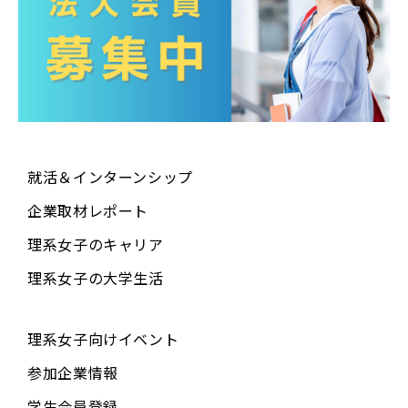
■ 個人情報の変更等およびお問い合わせ
利用者の個人情報に関するお問い合わせにつきましては、
下記の通りとさせていただきます。
［利用者ご自身が本サービスからご入力いただいた内容の
確認等］TOPページから会員ID・パスワードでログイン
し、「各種設定の変更」画面でご確認下さい。内容の変
就活＆インターンシップ
更、追加、削除、利用停止（登録抹消）も利用者ご自身で
操作していただくことができます。
企業取材レポート
［その他のお問い合わせ］その他の個人情報に関するお問
理系女子のキャリア
い合わせは、ご意見・お問い合わせフォームよりお願いし
ます。1週間を目途として、手続き等についてお知らせい
理系女子の大学生活
たします。
■ 個人情報保護管理者
利用者の個人情報は、以下の者が責任をもって管理するも
理系女子向けイベント
のとします。
参加企業情報
RIKEJO CAFE運営事務局 個人情報保護管理責任者
学生会員登録