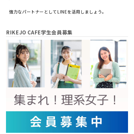
ありません。
強力なパートナーとしてLINEを活用しましょう。
本サービスおける会員登録者の個人認証及び会員への各種
サービスの提供。
利用者の承諾に基づく、本サービス利用企業等への個人情
RIKEJO CAFE学生会員募集
報開示。
当社からのお知らせ、ニュース、アンケート（一部広告を
含む）の配信、記事作成等における取材対象者の募集及び
連絡。
アンケート、キャンペーン、モニター等への応募、プレゼ
ント発送等。
本サービスのサービスに関するご意見、お問い合わせ等に
対する回答。
各企業から委託を受けた各企業個別の就職情報のご案内。
登録時および退会時に同意していただいた方については、
就職活動や社会人の準備、キャリアアップ、社会人生活に
役立つ情報や各種の学校情報、各種アンケート調査等につ
いて、郵送やE-mail、電話などを通じてご案内。
■ 個人情報提供の任意性と提供しなかった場合に生じる結