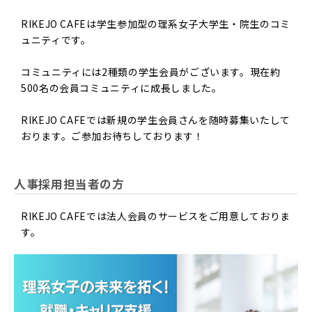
果について
RIKEJO CAFEは学生参加型の理系女子大学生・院生のコミ
本サービス利用目的の達成に必要な個人情報を会員登録時
ュニティです。
に提供して頂きますが、提供は任意です。但し、各サービ
スの実施において、それぞれ必要となる項目を入力いただ
コミュニティには2種類の学生会員がございます。現在約
かない場合は、本サービスの利用企業へのエントリーおよ
500名の会員コミュニティに成長しました。
びセミナーへの申込みなど各々のサービスを受けられない
ことがあります。
RIKEJO CAFEでは新規の学生会員さんを随時募集いたして
おります。ご参加お待ちしております！
■ 個人情報の変更等
利用者は会員登録した個人情報をいつでも確認・変更・追
加・削除することができます。
人事採用担当者の方
■ 個人情報の第三者への提供
RIKEJO CAFEでは法人会員のサービスをご用意しておりま
利用者の個人情報について、利用者本人の同意を得ずに企
す。
業等の第三者に提供致しません。提供先・提供情報内容を
特定した上で、利用者の同意を得た場合に限り提供しま
す。但し法令により開示又は提供が許容されている場合
は、利用者の個人情報を提供することがあります。