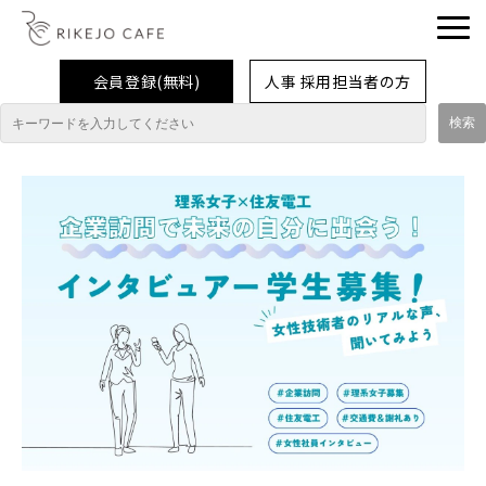
会員登録(無料)
人事 採用担当者の方
理系女子応援企業・団体
イベント
企業取材レポート
就活情報
大学生活
コラム・特集
インターンシップ体験談