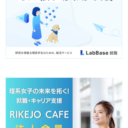
求めに応じる場合等には、個人を識別できる情報（氏名、
住所、電話番号、メールアドレス、会員ID、パスワード
等）により、利用者本人であることを確認します。利用者
本人以外が個人を識別できる情報を使用した場合、当社は
責任を負わないものとします。
■ 個人情報の管理について
当社は個人情報への不当なアクセス又は個人情報の紛失、
破壊、改竄、漏洩等の危険に対して、技術面及び組織面に
おいて必要かつ適切な安全対策を継続的に講じるよう努め
ます。また、当社は個人情報の保護に関する法令、業界規
範・慣習、公序良俗を遵守します。
■ 「個人情報の取り扱いについて」の変更
当社は本「個人情報の取り扱いについて」を継続的に見直
し、その改善に努めます。その際、利用者に予告なく変更
することがあります。ただし、利用目的を変更する場合は
本人の同意を得ます。