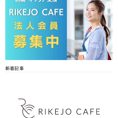
利用者が第三者に不利益を及ぼすと判断した場合。
人の生命、身体又は財産の保護のために必要がある場合で
あって、本人の同意を得ることが困難である場合。
公衆衛生の向上又は児童の健全な育成の推進のために特に
必要がある場合であって、利用者本人の同意を得ることが
困難である場合。
国の機関もしくは地方公共団体又はその委託を受けた者が
法令の定める事務を遂行することに対して協力する必要が
ある場合であって、利用者本人の同意を得ることにより当
該事務の遂行に支障を及ぼすおそれがある場合。
新着記事
裁判所、検察庁、警察、弁護士会、消費者センター又はこ
れらに準じた権限を有する機関から、個人情報についての
開示を求められた場合。
利用者本人から明示的に第三者への開示又は提供を求めら
れた場合。
法令により開示又は提供が許容されている場合。
■ 第三者の範囲
以下の場合に個人情報の提供を受ける者は、第三者に該当