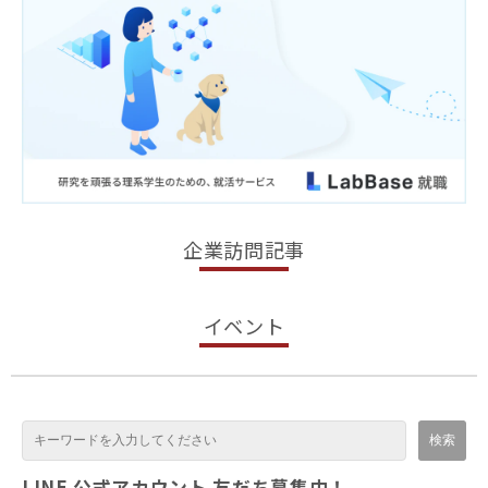
■ 透明性の確保
個人情報の取得・利用・提供の各場面において、その情報
を提供した本人が適切に関与できるように努め、可能な限
り正確かつ最新の内容に保つよう努力します。
■ 苦情・相談への対応
個人情報に関する苦情および相談に対応する窓口を設け
て、誠実かつ迅速な対応を行います。
企業訪問記事
■ 法令遵守
個人情報保護に関する法令などを遵守し、また個人情報保
イベント
護に関する社内規程を定め、確実に運用されるように継続
的な見直しを行います。
2015年９月1日制定
お問合せ先：RIKEJO CAFE運営事務局
info@higherly.jp
LINE 公式アカウント 友だち募集中！
個人情報の取扱について