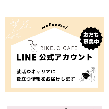
しないこととします。
当社が利用目的の達成に必要な範囲内において個人情報の
取り扱いの全部又は一部を委託する場合。なお、委託先に
おける個人情報の取り扱いについては当社が責任を負いま
す。
当社の合併その他の事由による事業の承継に伴って個人情
報が提供される場合。
■ 第三者提供に関する免責事項
以下の場合は、第三者による個人情報の取得に関し、当社
は何らの責任を負いません。
利用者自らが本サービスの機能又は別の手段を用いて特定
の企業に個人情報を明らかにする場合。
利用者の活動情報又はその他の利用者が本サービスに入力
した情報により、期せずして本人が特定できてしまった場
合。
本サービスからリンクされる外部サイトにおいて、利用者
から個人情報が提供され、又それが利用された場合。