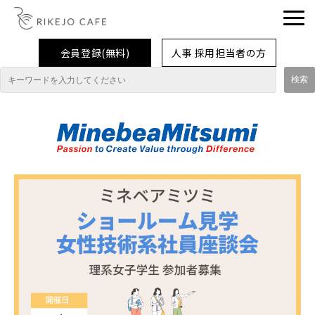
会員登録(無料)
人事 採用担当者の方
理系女子応援企業・団体
イベント
企業取材レポート
就活情報
大学生活
コラム・特集
インターンシップ体験談