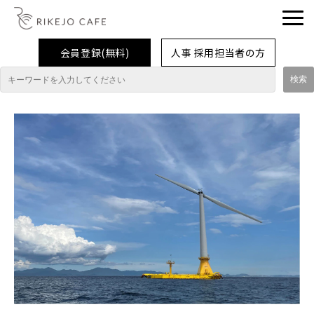
会員登録(無料)
人事 採用担当者の方
理系女子応援企業・団体
イベント
企業取材レポート
就活情報
大学生活
コラム・特集
インターンシップ体験談