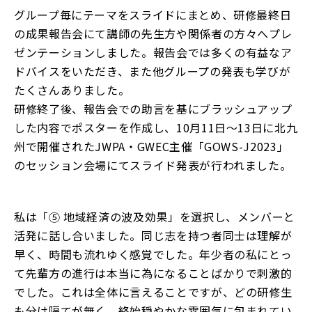
グループ毎にテーマをスライドにまとめ、研修最終日
の成果報告会にて講師の先生方や関係者の方々へプレ
ゼンテーションしました。報告会では多くの有益なア
ドバイスをいただき、また他グループの発表も学びが
たくさんありました。
研修終了後、報告会での助言を基にブラッシュアップ
した内容でポスターを作成し、10月11日～13日に北九
州で開催されたJWPA・GWEC主催「GOWS-J2023」
のセッション会場にてスライド発表が行われました。
私は「⑤ 地域経済の波及効果」を選択し、メンバーと
活発に話し合いました。同じ志を持つ者同士は理解が
早く、時間も流れゆく感覚でした。年少者の私にとっ
て先輩方の進行は本当に為になることばかりで刺激的
でした。これは全体に言えることですが、どの研修生
も分け隔てが無く、終始穏やかな雰囲気に包まれてい