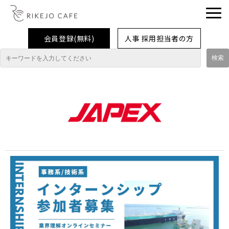
会員登録(無料)
人事 採用担当者の方
理系女子応援企業・団体
イベント
企業取材レポート
就活情報
大学生活
コラム・特集
インターンシップ体験談