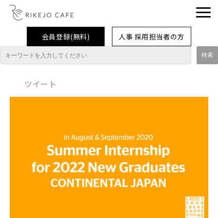
会員登録(無料)
人事 採用担当者の方
理系女子応援企業・団体
ツイート
イベント
企業取材レポート
就活情報
大学生活
コラム・特集
インターンシップ体験談