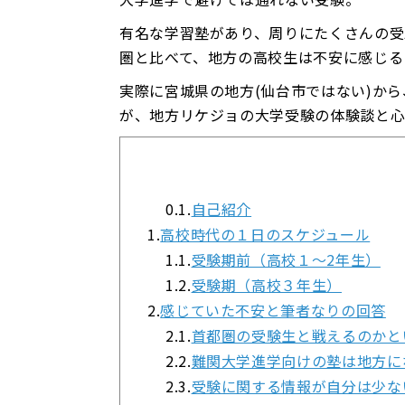
有名な学習塾があり、周りにたくさんの受
圏と比べて、地方の高校生は不安に感じる
実際に宮城県の地方(仙台市ではない)か
が、地方リケジョの大学受験の体験談と心
0.1.
自己紹介
1.
高校時代の１日のスケジュール
1.1.
受験期前（高校１～2年生）
1.2.
受験期（高校３年生）
2.
感じていた不安と筆者なりの回答
2.1.
首都圏の受験生と戦えるのかと
2.2.
難関大学進学向けの塾は地方に
2.3.
受験に関する情報が自分は少な