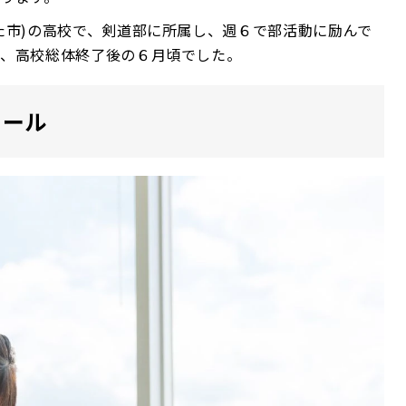
た市)の高校で、剣道部に所属し、週６で部活動に励んで
は、高校総体終了後の６月頃でした。
ュール