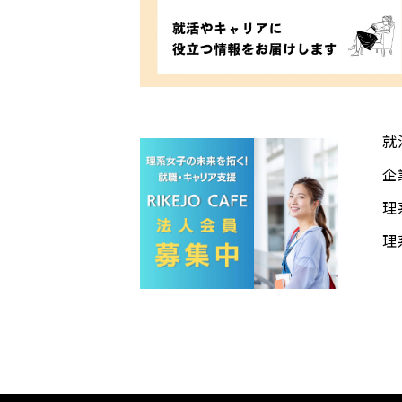
就
企
理
理