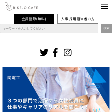
会員登録(無料)
人事 採用担当者の方
理系女子応援企業・団体
イベント
インスタグ
ラム
企業取材レポート
就活情報
大学生活
コラム・特集
インターンシップ体験談