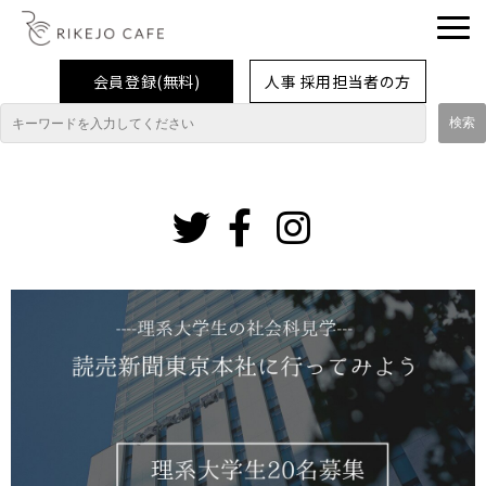
会員登録(無料)
人事 採用担当者の方
理系女子応援企業・団体
イベント
インスタグ
ラム
企業取材レポート
就活情報
大学生活
コラム・特集
インターンシップ体験談