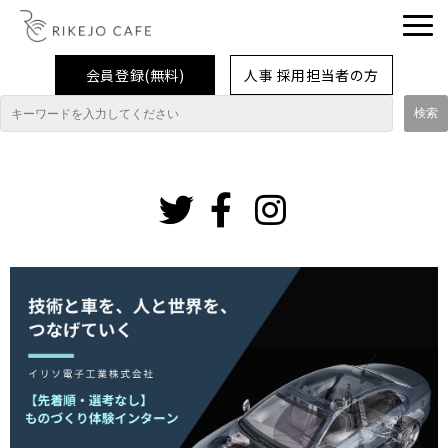
会員登録(無料)
人事 採用担当者の方
理系女子応援企業・団体
イベント
インスタグ
ラム
企業取材レポート
就活情報
大学生活
コラム・特集
インターンシップ体験談