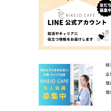
就
企
理
理