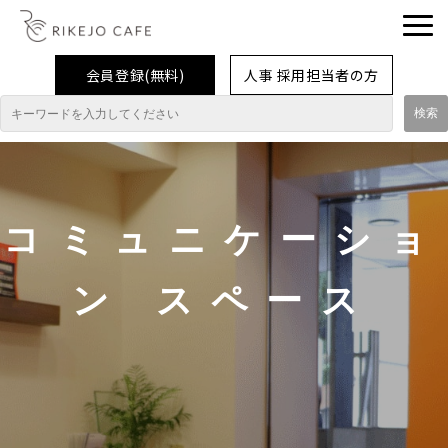
会員登録(無料)
人事 採用担当者の方
理系女子応援企業・団体
イベント
コミュニケーショ
企業取材レポート
就活情報
ン スペース
大学生活
コラム・特集
インターンシップ体験談