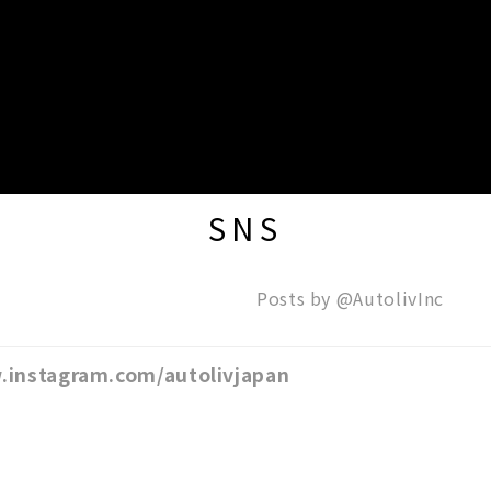
SNS
Posts by @
AutolivInc
.instagram.com/autolivjapan