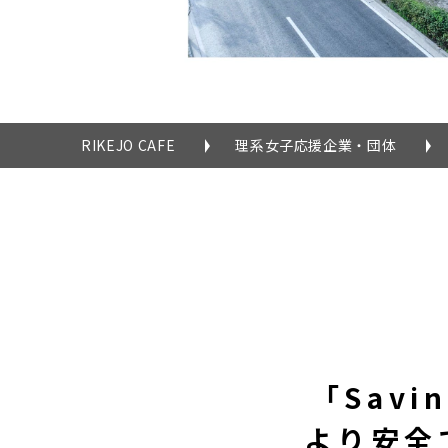
RIKEJO CAFE
理系女子応援企業・団体
「Savi
より安全