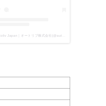
Autoliv Japan｜オートリブ株式会社(@autolivjapan)がシェアした投稿